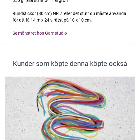
350 g i alla stl nr 04, lila/grön
Rundstickor (80 cm) NR 7  eller det st.nr du måste använda
för att få 14 m x 24 v rätst på 10 x 10 cm.
Se mönstret hos Garnstudio
Kunder som köpte denna köpte också