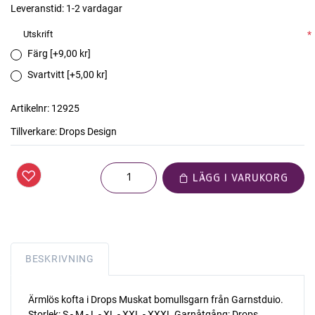
Leveranstid:
1-2 vardagar
Utskrift
*
Färg [+9,00 kr]
Svartvitt [+5,00 kr]
Artikelnr:
12925
Tillverkare:
Drops Design
LÄGG I VARUKORG
BESKRIVNING
Ärmlös kofta i Drops Muskat bomullsgarn från Garnstduio.
Storlek: S - M - L - XL - XXL - XXXL Garnåtgång: Drops