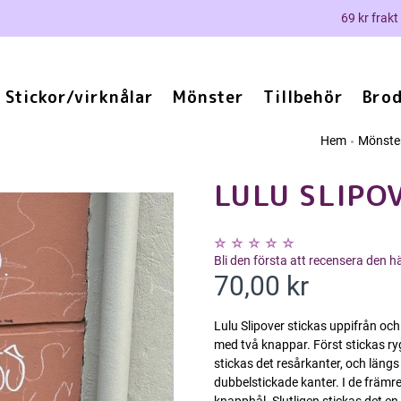
69 kr frakt
Stickor/virknålar
Mönster
Tillbehör
Brod
Hem
Mönste
LULU SLIPO
Bli den första att recensera den 
70,00 kr
Lulu Slipover stickas uppifrån och
med två knappar. Först stickas r
stickas det resårkanter, och längs s
dubbelstickade kanter. I de främre