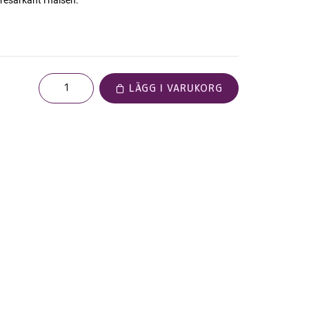
 resårkant i halsen.
LÄGG I VARUKORG