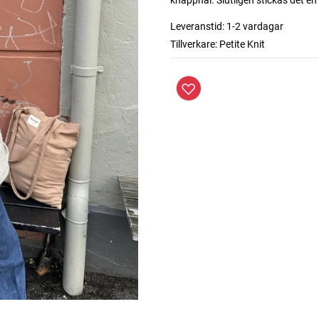
knapphål. Slutligen stickas det en
Leveranstid:
1-2 vardagar
Tillverkare:
Petite Knit