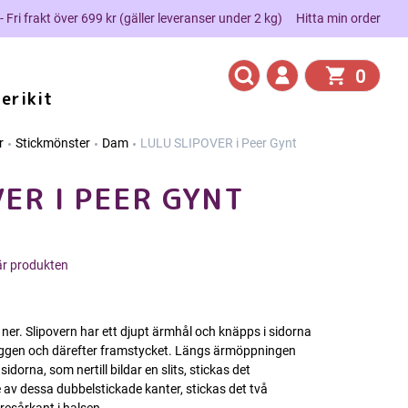
 - Fri frakt över 699 kr (gäller leveranser under 2 kg)
Hitta min order
0
erikit
r
Stickmönster
Dam
LULU SLIPOVER i Peer Gynt
VER I PEER GYNT
här produkten
 ner. Slipovern har ett djupt ärmhål och knäpps i sidorna
yggen och därefter framstycket. Längs ärmöppningen
idorna, som nertill bildar en slits, stickas det
 av dessa dubbelstickade kanter, stickas det två