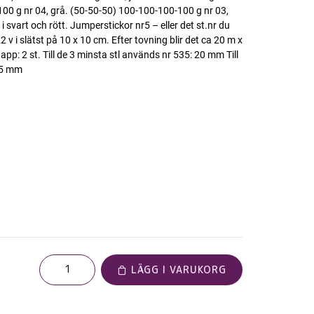
100 g nr 04, grå. (50-50-50) 100-100-100-100 g nr 03,
rn i svart och rött. Jumperstickor nr5 – eller det st.nr du
v i slätst på 10 x 10 cm. Efter tovning blir det ca 20 m x
pp: 2 st. Till de 3 minsta stl används nr 535: 20 mm Till
 25 mm
LÄGG I VARUKORG