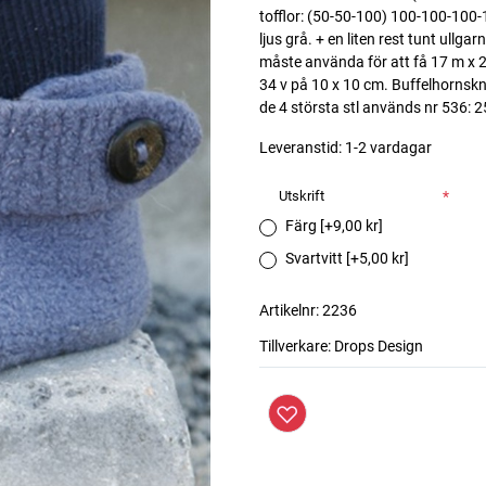
tofflor: (50-50-100) 100-100-100-
ljus grå. + en liten rest tunt ullga
måste använda för att få 17 m x 22 
34 v på 10 x 10 cm. Buffelhornskna
de 4 största stl används nr 536:
Leveranstid:
1-2 vardagar
Utskrift
*
Färg [+9,00 kr]
Svartvitt [+5,00 kr]
Artikelnr:
2236
Tillverkare:
Drops Design