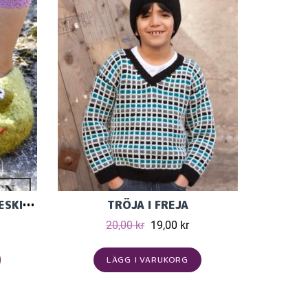
TOVADE GRODTOFFLOR I ESKIMO ULLGARN I STL 23-27
TRÖJA I FREJA
20,00 kr
19,00 kr
LÄGG I VARUKORG