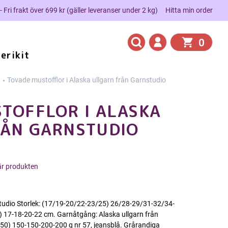
 - Fri frakt över 699 kr (gäller leveranser under 2 kg)
Hitta min order
0
erikit
n
Tovade mustofflor i Alaska ullgarn från Garnstudio
TOFFLOR I ALASKA
RÅN GARNSTUDIO
här produkten
nstudio Storlek: (17/19-20/22-23/25) 26/28-29/31-32/34-
) 17-18-20-22 cm. Garnåtgång: Alaska ullgarn från
150) 150-150-200-200 g nr 57, jeansblå. Grårandiga