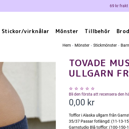
69 kr frakt
Stickor/virknålar
Mönster
Tillbehör
Brod
Hem
Mönster
Stickmönster
Bar
TOVADE MUS
ULLGARN F
Bli den första att recensera den 
0,00 kr
Tofflor i Alaska ullgarn från Gar
35/37 Passar fotlängd: (11-13-15
Garnstudio Blå tofflor: (100-150-