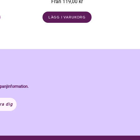
Från 119,00 kr
LÄGG I VARUKORG
panjinformation.
ra dig