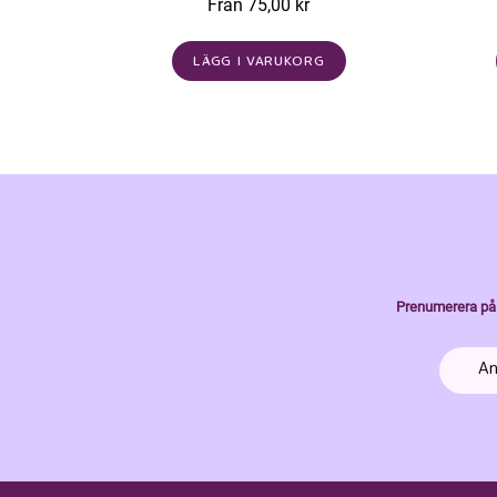
Från 75,00 kr
LÄGG I VARUKORG
Prenumerera på 