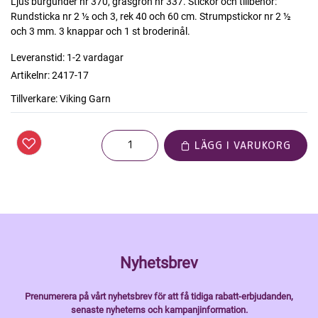
Ljus burgunder nr 370, gräsgrön nr 337. Stickor och tillbehör:
Rundsticka nr 2 ½ och 3, rek 40 och 60 cm. Strumpstickor nr 2 ½
och 3 mm. 3 knappar och 1 st broderinål.
Leveranstid:
1-2 vardagar
Artikelnr:
2417-17
Tillverkare:
Viking Garn
LÄGG I VARUKORG
Nyhetsbrev
Prenumerera på vårt nyhetsbrev för att få tidiga rabatt-erbjudanden,
senaste nyheterns och kampanjinformation.