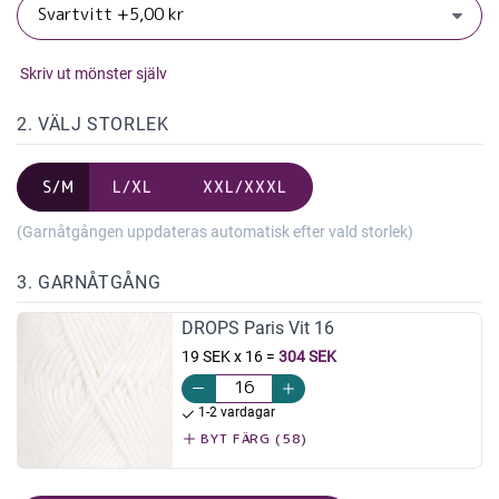
Skriv ut mönster själv
2. VÄLJ STORLEK
S/M
L/XL
XXL/XXXL
(Garnåtgången uppdateras automatisk efter vald storlek)
3. GARNÅTGÅNG
DROPS Paris Vit 16
19 SEK x 16
=
304 SEK
1-2 vardagar
BYT FÄRG (58)