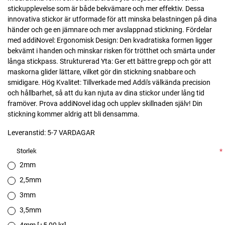
stickupplevelse som är både bekvämare och mer effektiv. Dessa
innovativa stickor är utformade för att minska belastningen på dina
händer och ge en jämnare och mer avslappnad stickning. Fördelar
med addiNovel: Ergonomisk Design: Den kvadratiska formen ligger
bekvämt i handen och minskar risken för trötthet och smärta under
långa stickpass. Strukturerad Yta: Ger ett bättre grepp och gör att
maskorna glider lättare, vilket gör din stickning snabbare och
smidigare. Hög Kvalitet: Tillverkade med Addi's välkända precision
och hållbarhet, så att du kan njuta av dina stickor under lång tid
framöver. Prova addiNovel idag och upplev skillnaden själv! Din
stickning kommer aldrig att bli densamma.
Leveranstid:
5-7 VARDAGAR
Storlek
*
2mm
2,5mm
3mm
3,5mm