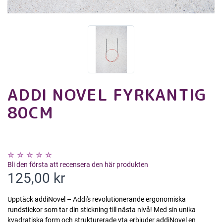
ADDI NOVEL FYRKANTIG
80CM
Bli den första att recensera den här produkten
125,00 kr
Upptäck addiNovel – Addi's revolutionerande ergonomiska
rundstickor som tar din stickning till nästa nivå! Med sin unika
kvadratiska form och strukturerade yta erbjuder addiNovel en