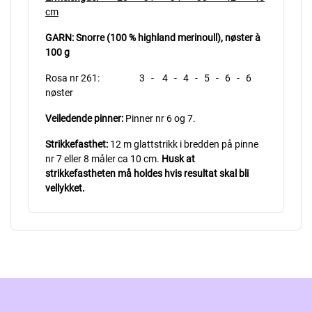
cm
GARN: Snorre (100 % highland merinoull), nøster à
100 g
Rosa nr 261: 3 - 4 - 4 - 5 - 6 - 6
nøster
Veiledende pinner:
Pinner nr 6 og 7.
Strikkefasthet:
12 m glattstrikk i bredden på pinne
nr 7 eller 8 måler ca 10 cm.
Husk at
strikkefastheten må holdes hvis resultat skal bli
vellykket.