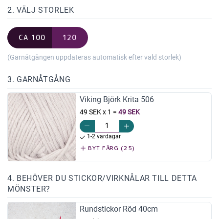
2. VÄLJ STORLEK
CA 100
120
(Garnåtgången uppdateras automatisk efter vald storlek)
3. GARNÅTGÅNG
Viking Björk Krita 506
49 SEK x 1
=
49 SEK
1-2 vardagar
BYT FÄRG (25)
4. BEHÖVER DU STICKOR/VIRKNÅLAR TILL DETTA
MÖNSTER?
Rundstickor Röd 40cm