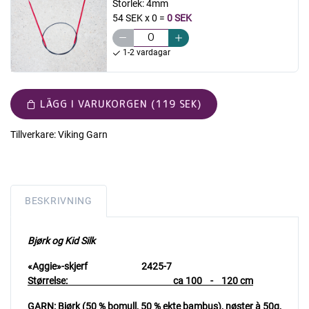
Storlek:
4mm
54 SEK x 0
=
0 SEK
1-2 vardagar
LÄGG I VARUKORGEN (119 SEK)
Tillverkare:
Viking Garn
BESKRIVNING
Bjørk og Kid Silk
«Aggie»-skjerf 2425-7
Størrelse: ca 100 - 120 cm
GARN:
Bjørk (50 % bomull, 50 % ekte bambus), nøster à 50g,