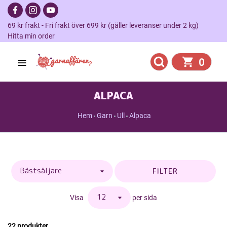
69 kr frakt - Fri frakt över 699 kr (gäller leveranser under 2 kg)
Hitta min order
0
ALPACA
Hem
Garn
Ull
Alpaca
FILTER
Visa
per sida
22 produkter