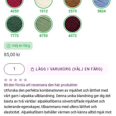
4255
1012
2573
5824
7772
8753
4372
Välj en färg
85,00 kr
LÄGG I VARUKORG (VÄLJ EN FÄRG)
Bli den första att recensera den här produkten
Utforska den perfekta kombinationen av mjukhet och lätthet med
vårt garn i alpakka-ullblandning. Denna unika blandning ger dig det
bästa av två världar: alpakkafiberns oöverträffade mjukhet och
isolerande egenskaper, tillsammans med ullens lätthet och
elasticitet. Alpakkafibern behåller värmen och känns alltid mjuk mot