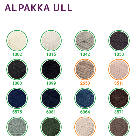
ALPAKKA ULL
1002
1015
1042
1053
1088
1099
2650
3511
5575
6081
6364
3571