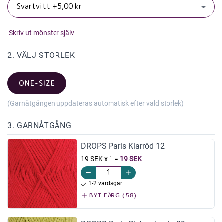
Skriv ut mönster själv
2. VÄLJ STORLEK
ONE-SIZE
(Garnåtgången uppdateras automatisk efter vald storlek)
3. GARNÅTGÅNG
DROPS Paris Klarröd 12
19 SEK x 1
=
19 SEK
1-2 vardagar
BYT FÄRG (58)