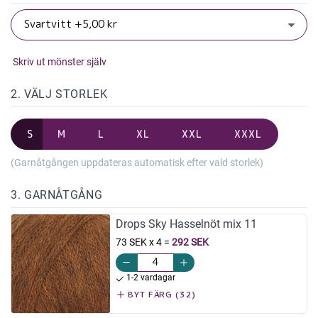
Skriv ut mönster själv
2. VÄLJ STORLEK
S
M
L
XL
XXL
XXXL
(Garnåtgången uppdateras automatisk efter vald storlek)
3. GARNÅTGÅNG
Drops Sky Hasselnöt mix 11
73 SEK x 4
=
292 SEK
1-2 vardagar
BYT FÄRG (32)