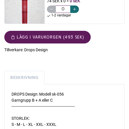
74 SEK x 0
=
0 SEK
1-2 vardagar
LÄGG I VARUKORGEN (493 SEK)
Tillverkare:
Drops Design
BESKRIVNING
DROPS Design: Modell sk-056
Garngrupp B + A eller C
-------------------------------------------------------
STORLEK:
S - M - L - XL - XXL - XXXL