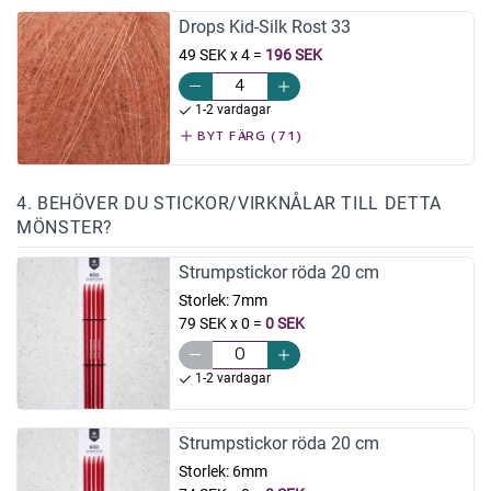
Drops Kid-Silk Rost 33
49 SEK x 4
=
196 SEK
1-2 vardagar
BYT FÄRG (71)
4. BEHÖVER DU STICKOR/VIRKNÅLAR TILL DETTA
MÖNSTER?
Strumpstickor röda 20 cm
Storlek:
7mm
79 SEK x 0
=
0 SEK
1-2 vardagar
Strumpstickor röda 20 cm
Storlek:
6mm