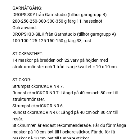
GARNÅTGÅNG:
DROPS SKY från Garnstudio (tillhör garngrupp B)
200-250-250-300-300-350 g färg 11, hasselnöt
Och använd:
DROPS KID-SILK från Garnstudio (tillhör garngrupp A)
100-100-125-125-150-150 g färg 33, rost
STICKFASTHET:
14 maskor på bredden och 22 varv på höjden med
strukturmönster och 1 tråd i varje kvalitet = 10 x 10 cm.
STICKOR:
StrumpstickorICKOR NR 7.
RundstickorICKOR NR 7: Längd på 40 cm och 80 cm till
strukturmönster.
StrumpstickorICKOR NR 6.
RundstickorICKOR NR 6: Längd på 40 cm och 80 cm till
resår.
Sticknumren är endast rekommenderade. Får du för många
maskor på 10 cm, byt till tjockare stickor. Får du för få
maskor på 10 cm, byt till tunnare stickor.