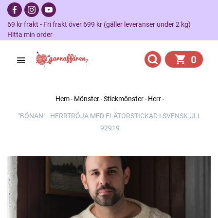
69 kr frakt - Fri frakt över 699 kr (gäller leveranser under 2 kg)
Hitta min order
0
Hem
Mönster
Stickmönster
Herr
"BÖNAN" - HERRTRÖJA MED FLÄTORSTICKAD I SVENSK ULL
92919