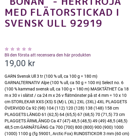
"BÖNAN" - HERRTRÖJA
MED FLÄTORSTICKAD I
SVENSK ULL 92919
Bli den första att recensera den här produkten
19,00 kr
GARN Svensk Ull 3 tr (100 % ull, ca 100 g = 180 m)
GARNALTERNATIV Alpe (100 % ull, ca 50 g = 100 m) Select no. 6
(100 % kammad svensk ull, ca 100 g = 180 m) MASKTÄTHET Ca 18
m x 30 v i slätst / ca 24 m x 26 v flätmönster på st 4 mm = 10 x 10
cm STORLEKAR XXS (XS) S (M) L (XL) 2XL (3XL) 4XL PLAGGETS
ÖVERVIDD Ca 92 (98) 104 (112) 120 (128) 138 (148) 158 cm
PLAGGETS LÄNGD 61 (62,5) 64 (65,5) 67 (68,5) 70 (71,5) 73 cm
PLAGGETS ÄRMLÄNGD Ca 47 (47) 48,5 (48,5) 49 (49) 48,5 (48,5)
48,5 cm GARNÅTGÅNG Ca 700 (700) 800 (800) 900 (900) 1000
(1000) 1100 g (fg 59001, Arctic Fox) RUNDSTICKOR 3 mm (60 cm)