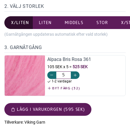
2. VÄLJ STORLEK
X/LITEN
LITEN
MIDDELS
STOR
X/S
(Garnåtgången uppdateras automatisk efter vald storlek)
3. GARNÅTGÅNG
Alpaca Bris Rosa 361
105 SEK x 5
=
525 SEK
1-2 vardagar
BYT FÄRG (32)
LÄGG I VARUKORGEN (595 SEK)
Tillverkare:
Viking Garn