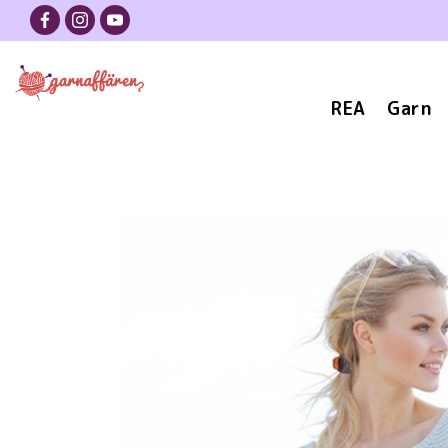
REA
Garn