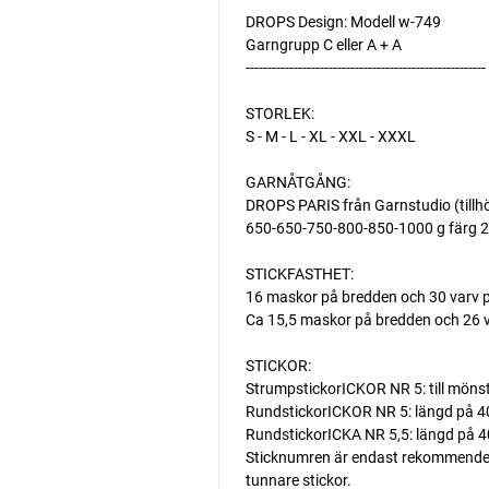
DROPS Design: Modell w-749
Garngrupp C eller A + A
-------------------------------------------------------
STORLEK:
S - M - L - XL - XXL - XXXL
GARNÅTGÅNG:
DROPS PARIS från Garnstudio (tillh
650-650-750-800-850-1000 g färg 29
STICKFASTHET:
16 maskor på bredden och 30 varv p
Ca 15,5 maskor på bredden och 26 v
STICKOR:
StrumpstickorICKOR NR 5: till mönst
RundstickorICKOR NR 5: längd på 40
RundstickorICKA NR 5,5: längd på 40 
Sticknumren är endast rekommenderade
tunnare stickor.