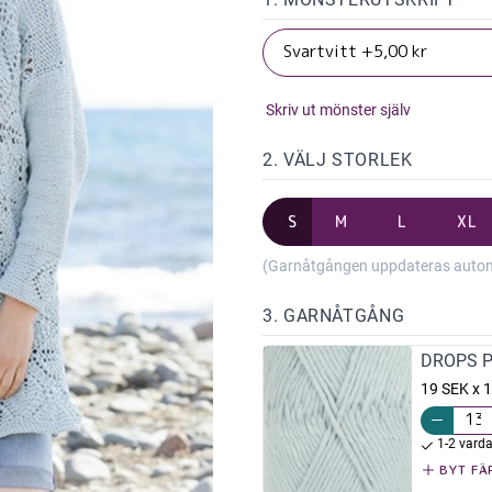
Skriv ut mönster själv
2. VÄLJ STORLEK
S
M
L
XL
(Garnåtgången uppdateras automat
3. GARNÅTGÅNG
DROPS Pa
19 SEK x 
1-2 vard
BYT FÄ