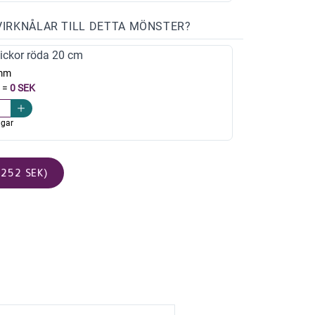
VIRKNÅLAR TILL DETTA MÖNSTER?
ickor röda 20 cm
mm
=
0 SEK
agar
252 SEK)