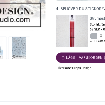
4. BEHÖVER DU STICKOR/
Strumpst
Storlek:
5
69 SEK x 0
1-2 vard
LÄGG I VARUKORGEN (
Tillverkare:
Drops Design