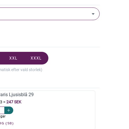
XXL
XXXL
isk efter vald storlek)
ris Ljusisblå 29
13
=
247 SEK
agar
RG (58)