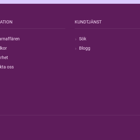
ATION
KUNDTJÄNST
rnaffären
Sök
lkor
Blogg
rhet
kta oss