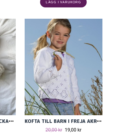
LÄGG I VARUKORG
MOBY SWEATER BABY STICKAD I DOUBLE SUNDAY
KOFTA TILL BARN I FREJA AKRYLGARN FRÅN SVARTA FÅRE
20,00 kr
19,00 kr