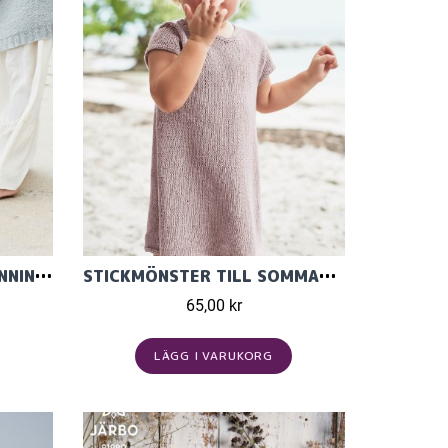
STICKMÖNSTER TILL KLÄNNING I TYNN LINE, INGÅR I MÖNSTERKATALOG 1705
STICKMÖNSTER TILL SOMMARKLÄNNING I TYNN LINE, INGÅR I MÖNSTERKATALOG 1705
65,00 kr
LÄGG I VARUKORG