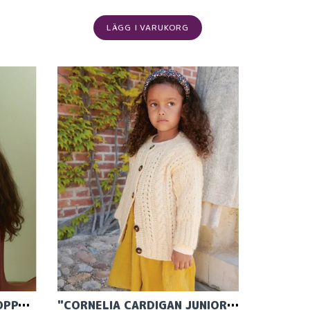
LÄGG I VARUKORG
PHILIPE KOSEGENSER I POPPY 2313, NR2
"CORNELIA CARDIGAN JUNIOR" STICKAD I KOS, 2408-4