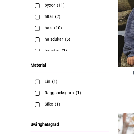
byxor
(11)
filtar
(2)
hals
(10)
halsdukar
(6)
hanskar
(1)
kjol
(1)
Material
kjolar
(1)
Lin
(1)
klänningar
(16)
Raggsocksgarn
(1)
koftor
(60)
Silke
(1)
leksaker
(2)
monstermössa
(1)
Svårighetsgrad
mössor
(45)