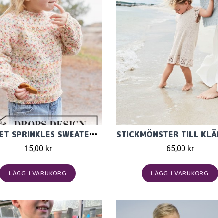
"SUNSET SPRINKLES SWEATER" STICKAD I DROPS FIESTA 50-13
15,00 kr
65,00 kr
LÄGG I VARUKORG
LÄGG I VARUKORG