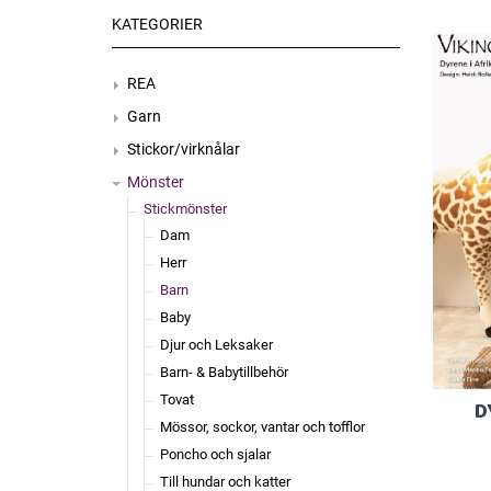
KATEGORIER
REA
Garn
Stickor/virknålar
Mönster
Stickmönster
Dam
Herr
Barn
Baby
Djur och Leksaker
Barn- & Babytillbehör
Tovat
D
Mössor, sockor, vantar och tofflor
Poncho och sjalar
Till hundar och katter