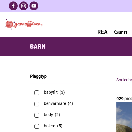
REA
Garn
BARN
Plaggtyp
Sorterin
babyfilt
(3)
929 pro
benvärmare
(4)
body
(2)
bolero
(5)