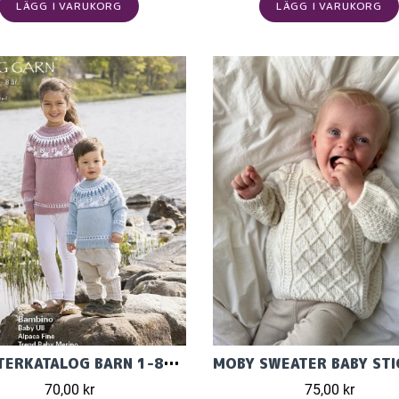
LÄGG I VARUKORG
LÄGG I VARUKORG
MÖNSTERKATALOG BARN 1-8ÅR 2323 I BAMBINO, TREND BABY MERINO ELLER TREND MERINO PETITE
70,00 kr
75,00 kr