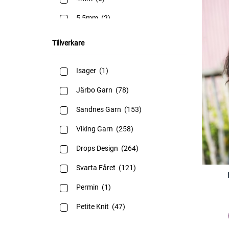
5,5mm
(2)
5mm
(1)
Tillverkare
Isager
(1)
Järbo Garn
(78)
Sandnes Garn
(153)
Viking Garn
(258)
Drops Design
(264)
Svarta Fåret
(121)
Permin
(1)
Petite Knit
(47)