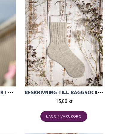
TRÖJA MED FLÄTMÖNSTER I TILDA
BESKRIVNING TILL RAGGSOCKA I JUNIOR RAGGI FÖR BARN OCH VUXNA
15,00 kr
LÄGG I VARUKORG