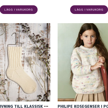
LÄGG I VARUKORG
LÄGG I VARUKORG
BESKRIVNING TILL KLASSISK RAGGSOCKA I MERINO RAGGI FÖR BARN OCH VUXNA