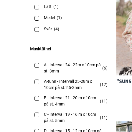
Lätt
(1)
overall
(4)
Medel
(1)
pannband
(5)
Svår
(4)
ponchos
(5)
set
(28)
Masktäthet
sockor
(25)
tofflor
(18)
A - Intervall 24 - 22m x 10cm på
(6)
st. 3mm
toppar
(2)
A-tunn - Intervall 25-28m x
(17)
tröjor
(90)
10cm på st.2,5-3mm
tunikor
(2)
B - Intervall 21 - 20 m x 10cm
(11)
på st. 4mm
vantar
(11)
C - Intervall 19 - 16 m x 10cm
(11)
väst
(12)
på st. 5mm
åkpåsar
(1)
D - Intervall 15 - 12 m x 10cm på