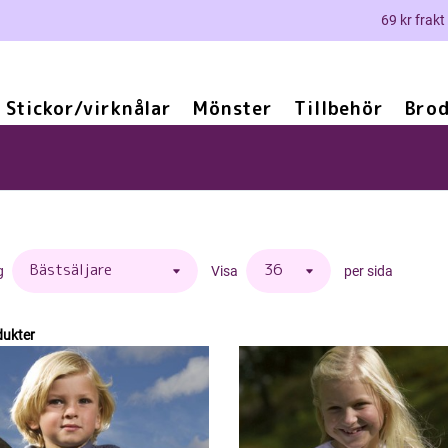
69 kr frakt
Stickor/virknålar
Mönster
Tillbehör
Brod
g
Visa
per sida
dukter