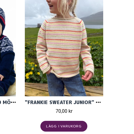
KLASSIKER BABY TEMA 30 MÖNSTER TILL 0-4ÅR
"FRANKIE SWEATER JUNIOR" STICKAD I DOUBLE SUNDAY MÖNSTER FRÅN PETITEKNIT
70,00 kr
LÄGG I VARUKORG