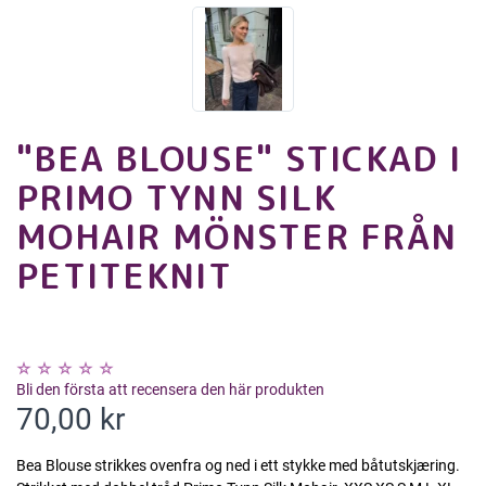
"BEA BLOUSE" STICKAD I
PRIMO TYNN SILK
MOHAIR MÖNSTER FRÅN
PETITEKNIT
Bli den första att recensera den här produkten
70,00 kr
Bea Blouse strikkes ovenfra og ned i ett stykke med båtutskjæring.