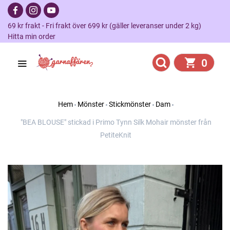
69 kr frakt - Fri frakt över 699 kr (gäller leveranser under 2 kg)
Hitta min order
0
Hem
Mönster
Stickmönster
Dam
"BEA BLOUSE" stickad i Primo Tynn Silk Mohair mönster från
PetiteKnit