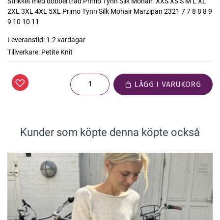
Strikket med dobbel tråd Primo Tynn Silk Mohair. XXS XS S M L XL
2XL 3XL 4XL 5XL Primo Tynn Silk Mohair Marzipan 2321 7 7 8 8 8 9
9 10 10 11
Leveranstid:
1-2 vardagar
Tillverkare:
Petite Knit
LÄGG I VARUKORG
Kunder som köpte denna köpte också