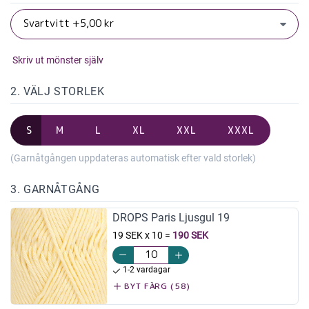
Skriv ut mönster själv
2. VÄLJ STORLEK
S
M
L
XL
XXL
XXXL
(Garnåtgången uppdateras automatisk efter vald storlek)
3. GARNÅTGÅNG
DROPS Paris Ljusgul 19
19 SEK x 10
=
190 SEK
1-2 vardagar
BYT FÄRG (58)