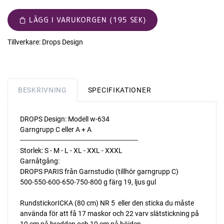
LÄGG I VARUKORGEN (195 SEK)
Tillverkare:
Drops Design
BESKRIVNING
SPECIFIKATIONER
DROPS Design: Modell w-634
Garngrupp C eller A + A
-----------------------------------------------------------
Storlek: S - M - L - XL - XXL - XXXL
Garnåtgång:
DROPS PARIS från Garnstudio (tillhör garngrupp C)
500-550-600-650-750-800 g färg 19, ljus gul
RundstickorICKA (80 cm) NR 5  eller den sticka du måste
använda för att få 17 maskor och 22 varv slätstickning på
10 cm på bredden och 10 cm på höjden.