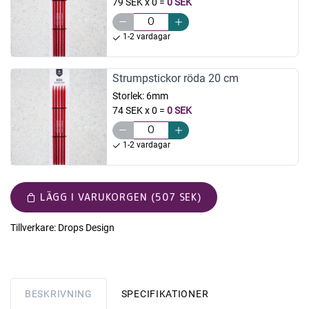
79 SEK x 0
=
0 SEK
1-2 vardagar
Strumpstickor röda 20 cm
Storlek:
6mm
74 SEK x 0
=
0 SEK
1-2 vardagar
LÄGG I VARUKORGEN (507 SEK)
Tillverkare:
Drops Design
BESKRIVNING
SPECIFIKATIONER