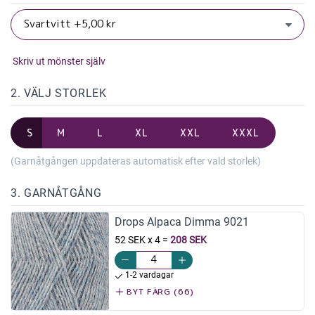
Skriv ut mönster själv
2. VÄLJ STORLEK
S
M
L
XL
XXL
XXXL
(Garnåtgången uppdateras automatisk efter vald storlek)
3. GARNÅTGÅNG
Drops Alpaca Dimma 9021
52 SEK x 4
=
208 SEK
1-2 vardagar
BYT FÄRG (66)