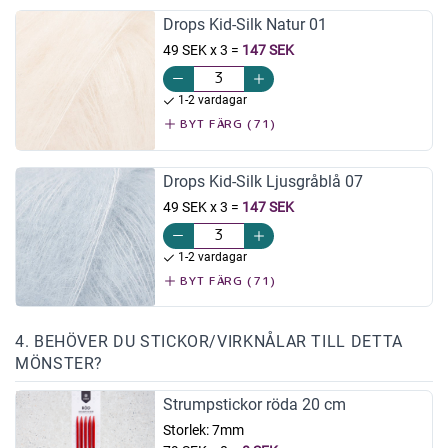
Drops Kid-Silk Natur 01
49 SEK x 3
=
147 SEK
1-2 vardagar
BYT FÄRG (71)
Drops Kid-Silk Ljusgråblå 07
49 SEK x 3
=
147 SEK
1-2 vardagar
BYT FÄRG (71)
4. BEHÖVER DU STICKOR/VIRKNÅLAR TILL DETTA
MÖNSTER?
Strumpstickor röda 20 cm
Storlek:
7mm