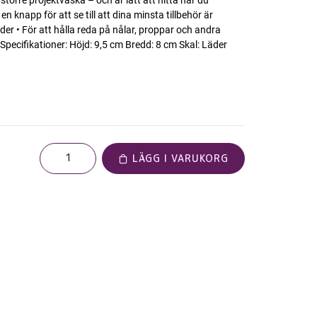
 större projektväska – och är lätt att hitta när du
 knapp för att se till att dina minsta tillbehör är
 läder • För att hålla reda på nålar, proppar och andra
ecifikationer: Höjd: 9,5 cm Bredd: 8 cm Skal: Läder
LÄGG I VARUKORG