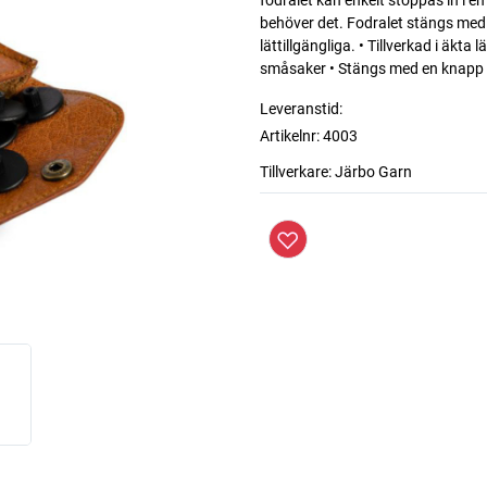
fodralet kan enkelt stoppas in i en
behöver det. Fodralet stängs med en
lättillgängliga. • Tillverkad i äkta
småsaker • Stängs med en knapp Sp
Leveranstid:
Artikelnr:
4003
Tillverkare:
Järbo Garn