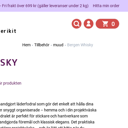
 - Fri frakt över 699 kr (gäller leveranser under 2 kg)
Hitta min order
0
erikit
Hem
Tillbehör
muud
Bergen Whisky
SKY
här produkten
andgjort läderfodral som gör det enkelt att hålla dina
r snyggt organiserade – hemma och i din projektväska
dralet är perfekt för stickare och hantverkare som
handgjorda föremål och klassisk elegans. Det praktiska