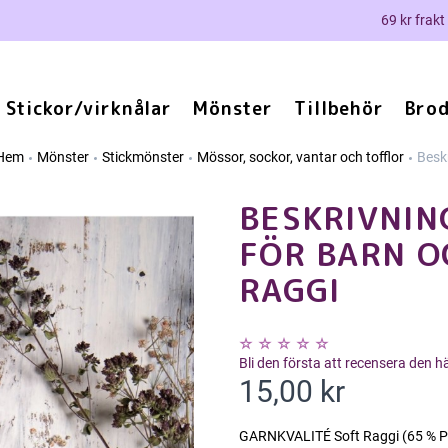
69 kr frakt
Stickor/virknålar
Mönster
Tillbehör
Brod
Hem
Mönster
Stickmönster
Mössor, sockor, vantar och tofflor
Beskr
BESKRIVNIN
FÖR BARN O
RAGGI
Bli den första att recensera den 
15,00 kr
GARNKVALITÉ Soft Raggi (65 % Pr