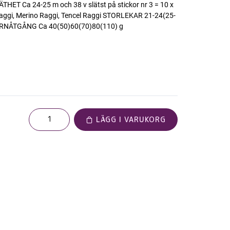
HET Ca 24-25 m och 38 v slätst på stickor nr 3 = 10 x
gi, Merino Raggi, Tencel Raggi STORLEKAR 21-24(25-
ARNÅTGÅNG Ca 40(50)60(70)80(110) g
LÄGG I VARUKORG