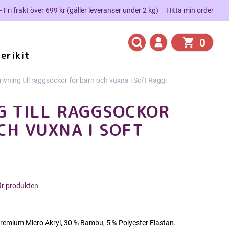
 - Fri frakt över 699 kr (gäller leveranser under 2 kg)
Hitta min order
0
erikit
ivning till raggsockor för barn och vuxna i Soft Raggi
G TILL RAGGSOCKOR
CH VUXNA I SOFT
här produkten
emium Micro Akryl, 30 % Bambu, 5 % Polyester Elastan.