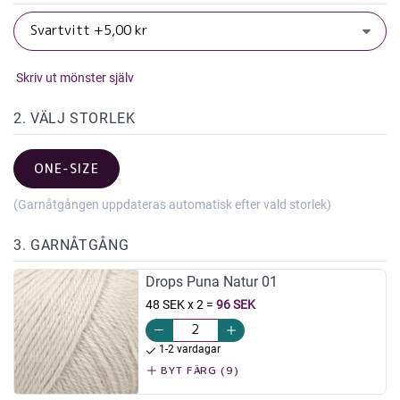
Skriv ut mönster själv
2. VÄLJ STORLEK
ONE-SIZE
(Garnåtgången uppdateras automatisk efter vald storlek)
3. GARNÅTGÅNG
Drops Puna Natur 01
48 SEK x 2
=
96 SEK
1-2 vardagar
BYT FÄRG (9)