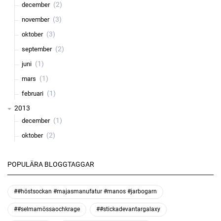
(2)
december
(3)
november
(3)
oktober
(2)
september
(1)
juni
(1)
mars
(1)
februari
2013
(1)
december
(2)
oktober
POPULÄRA BLOGGTAGGAR
##höstsockan #majasmanufatur #manos #jarbogarn
##selmamössaochkrage
##stickadevantargalaxy