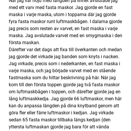
När jag var nöjd med längden på linnet avslutade jag
med ett varv med fasta maskor. Jag gjorde en fast
maska i varje maska, utom i topparna där jag gjorde
fyra fasta maskor runt luftmaskbågen. I dalarna gjorde
jag precis som resten av varvet, en fast maska i varje
maska.
Jag avslutade varvet med en smygmaska i den
första maskan.
Därefter var det dags att fixa till överkanten och medan
jag gjorde det virkade jag banden som knyts i nacken.
Jag virkade, precis som i nederkanten, en fast maska i
varje maska, och jag började varvet med en stående
fastmaska som du hittar beskrivning på här. När jag
kom till den första toppen gjorde jag två fasta maskor
om luftmaskbågen i toppen, och därefter gjorde jag en
lång luftmaskkedja. Jag gjorde 66 luftmaskor, men här
kan du anpassa längden på dina knytband genom att
göra fler eller färre luftmaskor i kedjan. Jag virkade
sedan 65 fasta maskor tillbaka längs kedjan (den
yttersta luftmaskan gjorde jag bara för att vända