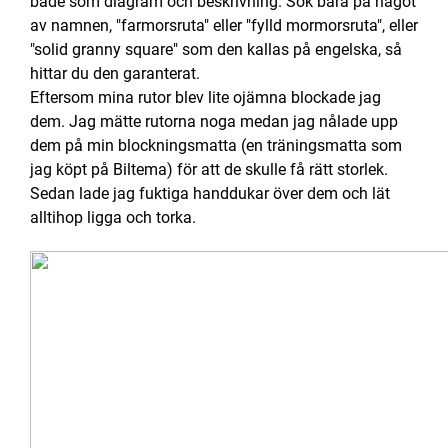
både som diagram och beskrivning. Sök bara på något
av namnen, "farmorsruta" eller "fylld mormorsruta", eller
"solid granny square" som den kallas på engelska, så
hittar du den garanterat.
Eftersom mina rutor blev lite ojämna blockade jag
dem. Jag mätte rutorna noga medan jag nålade upp
dem på min blockningsmatta (en träningsmatta som
jag köpt på Biltema) för att de skulle få rätt storlek.
Sedan lade jag fuktiga handdukar över dem och lät
alltihop ligga och torka.