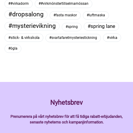
##virkadorm
##virkmönstertillselmamössan
#dropsalong
#fasta maskor
#luftmaska
#mysterievikning
#spring lane
#spring
#stick- & virkskola
#virka
#svartafaretmysteriestickning
#ögla
Nyhetsbrev
Prenumerera på vårt nyhetsbrev för att få tidiga rabatt-erbjudanden,
senaste nyheterns och kampanjinformation.