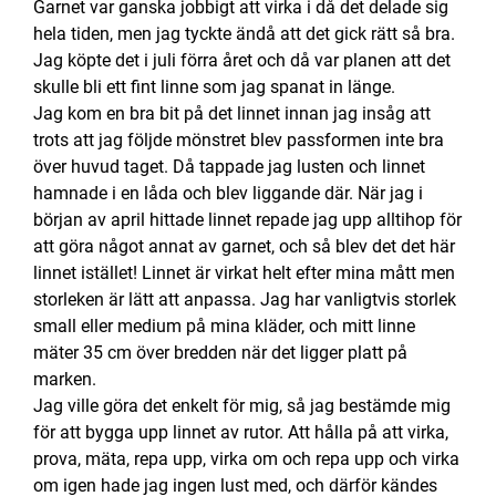
Garnet var ganska jobbigt att virka i då det delade sig
hela tiden, men jag tyckte ändå att det gick rätt så bra.
Jag köpte det i juli förra året och då var planen att det
skulle bli ett fint linne som jag spanat in länge.
Jag kom en bra bit på det linnet innan jag insåg att
trots att jag följde mönstret blev passformen inte bra
över huvud taget. Då tappade jag lusten och linnet
hamnade i en låda och blev liggande där. När jag i
början av april hittade linnet repade jag upp alltihop för
att göra något annat av garnet, och så blev det det här
linnet istället! Linnet är virkat helt efter mina mått men
storleken är lätt att anpassa. Jag har vanligtvis storlek
small eller medium på mina kläder, och mitt linne
mäter 35 cm över bredden när det ligger platt på
marken.
Jag ville göra det enkelt för mig, så jag bestämde mig
för att bygga upp linnet av rutor. Att hålla på att virka,
prova, mäta, repa upp, virka om och repa upp och virka
om igen hade jag ingen lust med, och därför kändes