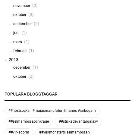
(3)
november
(3)
oktober
(2)
september
(1)
juni
(1)
mars
(1)
februari
2013
(1)
december
(2)
oktober
POPULÄRA BLOGGTAGGAR
##höstsockan #majasmanufatur #manos #jarbogarn
##selmamössaochkrage
##stickadevantargalaxy
##virkadorm
##virkmönstertillselmamössan