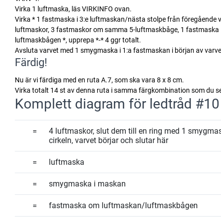
Virka 1 luftmaska, läs VIRKINFO ovan.
Virka * 1 fastmaska i 3:e luftmaskan/nästa stolpe från föregående
luftmaskor, 3 fastmaskor om samma 5-luftmaskbåge, 1 fastmaska i 
luftmaskbågen *, upprepa *-* 4 ggr totalt.
Avsluta varvet med 1 smygmaska i 1:a fastmaskan i början av varvet
Färdig!
Nu är vi färdiga med en ruta A.7, som ska vara 8 x 8 cm.
Virka totalt 14 st av denna ruta i samma färgkombination som du se
Komplett diagram för ledtråd #10
=
4 luftmaskor, slut dem till en ring med 1 smygma
cirkeln, varvet börjar och slutar här
=
luftmaska
=
smygmaska i maskan
=
fastmaska om luftmaskan/luftmaskbågen