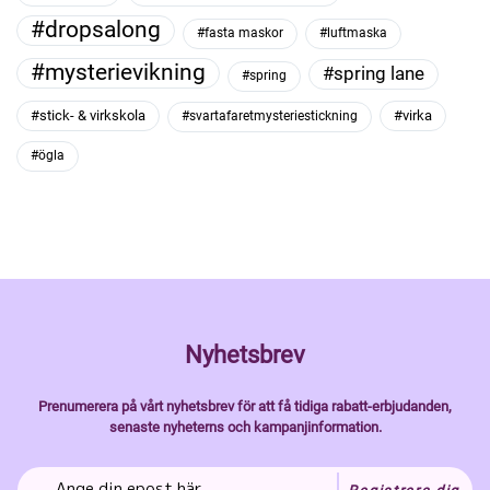
#dropsalong
#fasta maskor
#luftmaska
#mysterievikning
#spring lane
#spring
#stick- & virkskola
#virka
#svartafaretmysteriestickning
#ögla
Nyhetsbrev
Prenumerera på vårt nyhetsbrev för att få tidiga rabatt-erbjudanden,
senaste nyheterns och kampanjinformation.