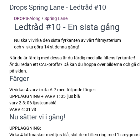
Drops Spring Lane - Ledtråd #10
DROPS-Along
/
Spring Lane
Ledtråd #10 - En sista gång
Nu ska vi virka den sista fyrkanten av vårt filtmysterium
och vi ska göra 14 st denna gång!
När du är färdig med dessa är du färdig med alla filtens fyrkanter!
Är du redan ett CAL-proffs? Då kan du hoppa över bilderna och gå dir
på sidan.
Färger
Vi virkar 4 varv i ruta A.7 med följande färger:
UPPLÄGGNING + VARV 1: 05 ljus blå
varv 2-3: 06 ljus jeansblå
VARV 4: 01 vit
Nu sätter vi i gång!
UPPLÄGGNING:
Virka 4 luftmaskor med ljus blå, slut dem till en ring med 1 smygmas