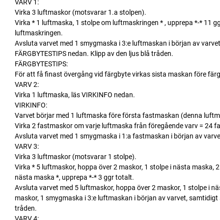
VARV 1:
Virka 3 luftmaskor (motsvarar 1.a stolpen).
Virka * 1 luftmaska, 1 stolpe om luftmaskringen * , upprepa *-* 11 gg
luftmaskringen.
Avsluta varvet med 1 smygmaska i 3:e luftmaskan i början av varvet, s
FÄRGBYTESTIPS nedan. Klipp av den ljus blå tråden.
FÄRGBYTESTIPS:
För att få finast övergång vid färgbyte virkas sista maskan före fä
VARV 2:
Virka 1 luftmaska, läs VIRKINFO nedan.
VIRKINFO:
Varvet börjar med 1 luftmaska före första fastmaskan (denna luftm
Virka 2 fastmaskor om varje luftmaska från föregående varv = 24 f
Avsluta varvet med 1 smygmaska i 1:a fastmaskan i början av varve
VARV 3:
Virka 3 luftmaskor (motsvarar 1 stolpe).
Virka * 5 luftmaskor, hoppa över 2 maskor, 1 stolpe i nästa maska, 2
nästa maska *, upprepa *-* 3 ggr totalt.
Avsluta varvet med 5 luftmaskor, hoppa över 2 maskor, 1 stolpe i n
maskor, 1 smygmaska i 3:e luftmaskan i början av varvet, samtidigt so
tråden.
VARV 4: