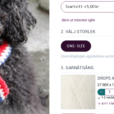
Skriv ut mönster själv
2. VÄLJ STORLEK
ONE-SIZE
(Garnåtgången uppdateras automat
3. GARNÅTGÅNG
DROPS Al
27 SEK x 1
1-2 vard
BYT FÄ