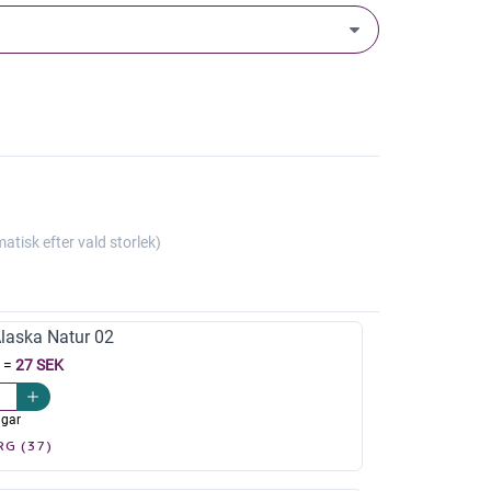
isk efter vald storlek)
aska Natur 02
=
27 SEK
agar
RG (37)