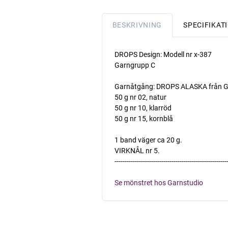
BESKRIVNING
SPECIFIKAT
DROPS Design: Modell nr x-387
Garngrupp C
Garnåtgång: DROPS ALASKA från G
50 g nr 02, natur
50 g nr 10, klarröd
50 g nr 15, kornblå
1 band väger ca 20 g.
VIRKNÅL nr 5.
-------------------------------------------------------
Se mönstret hos Garnstudio