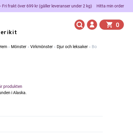
 - Fri frakt över 699 kr (gäller leveranser under 2 kg)
Hitta min order
0
erikit
Hem
Mönster
Virkmönster
Djur och leksaker
Bo
här produkten
nden i Alaska.