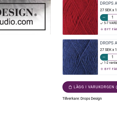
DROPS Al
27 SEK x 1
5-7 VAR
BYT FÄ
DROPS Al
27 SEK x 1
1-2 vard
BYT FÄ
LÄGG I VARUKORGEN (
Tillverkare:
Drops Design