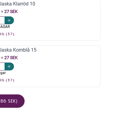
aska Klarröd 10
=
27 SEK
DAGAR
RG (37)
aska Kornblå 15
=
27 SEK
agar
RG (37)
86 SEK)