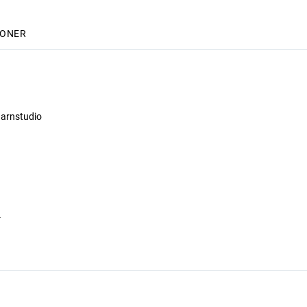
IONER
arnstudio
-