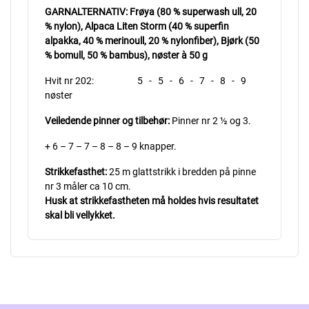
GARNALTERNATIV:
Frøya (80 % superwash ull, 20
% nylon),
Alpaca Liten Storm (40 % superfin
alpakka, 40 % merinoull, 20 % nylonfiber),
Bjørk (50
% bomull, 50 % bambus), nøster à 50 g
Hvit nr 202: 5 - 5 - 6 - 7 - 8 - 9
nøster
Veiledende pinner og tilbehør:
Pinner nr 2 ½ og 3.
+ 6 – 7 – 7 – 8 – 8 – 9 knapper.
Strikkefasthet:
25 m glattstrikk i bredden på pinne
nr 3 måler ca 10 cm.
Husk at strikkefastheten må holdes hvis resultatet
skal bli vellykket.