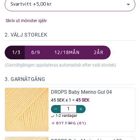
Skriv ut mönster själv
2. VÄLJ STORLEK
1/3
6/9
12/18MÅN
2ÅR
(Garnåtgången uppdateras automatisk efter vald storlek)
3. GARNÅTGÅNG
DROPS Baby Merino Gul 04
45 SEK x 1
=
45 SEK
1-2 vardagar
BYT FÄRG (61)