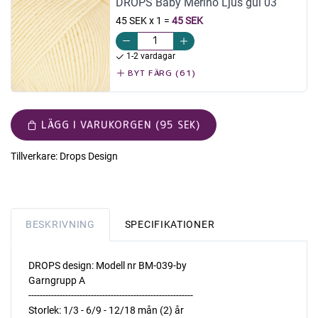
DROPS Baby Merino Ljus gul 03
45 SEK x 1
=
45 SEK
1-2 vardagar
BYT FÄRG (61)
LÄGG I VARUKORGEN (95 SEK)
Tillverkare:
Drops Design
BESKRIVNING
SPECIFIKATIONER
DROPS design: Modell nr BM-039-by
Garngrupp A
----------------------------------------------------------
Storlek: 1/3 - 6/9 - 12/18 mån (2) år