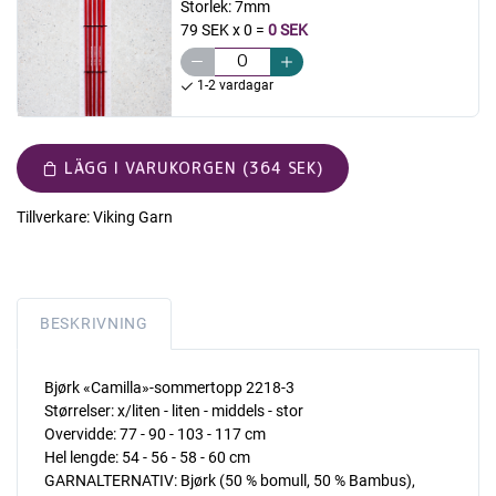
Storlek:
7mm
79 SEK x 0
=
0 SEK
1-2 vardagar
LÄGG I VARUKORGEN (364 SEK)
Tillverkare:
Viking Garn
BESKRIVNING
Bjørk «Camilla»-sommertopp 2218-3
Størrelser: x/liten - liten - middels - stor
Overvidde: 77 - 90 - 103 - 117 cm
Hel lengde: 54 - 56 - 58 - 60 cm
GARNALTERNATIV: Bjørk (50 % bomull, 50 % Bambus),