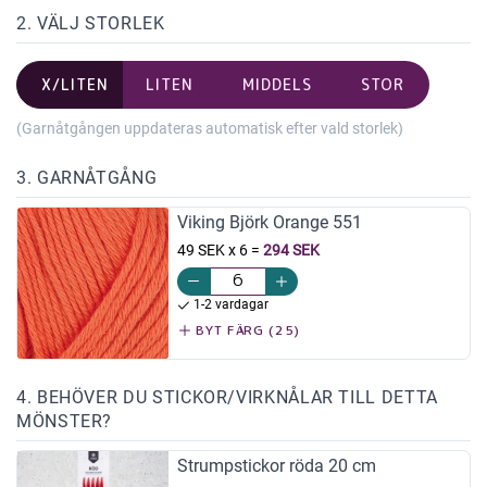
2. VÄLJ STORLEK
X/LITEN
LITEN
MIDDELS
STOR
(Garnåtgången uppdateras automatisk efter vald storlek)
3. GARNÅTGÅNG
Viking Björk Orange 551
49 SEK x 6
=
294 SEK
1-2 vardagar
BYT FÄRG (25)
4. BEHÖVER DU STICKOR/VIRKNÅLAR TILL DETTA
MÖNSTER?
Strumpstickor röda 20 cm