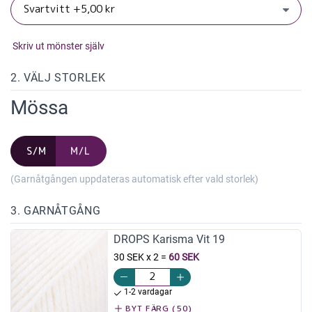
Skriv ut mönster själv
2. VÄLJ STORLEK
Mössa
S/M
M/L
(Garnåtgången uppdateras automatisk efter vald storlek)
3. GARNÅTGÅNG
DROPS Karisma Vit 19
30 SEK x 2
=
60 SEK
1-2 vardagar
BYT FÄRG (50)