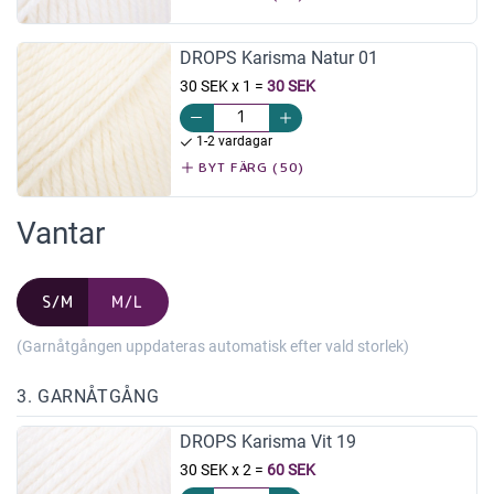
DROPS Karisma Natur 01
30 SEK x 1
=
30 SEK
1-2 vardagar
BYT FÄRG (50)
Vantar
S/M
M/L
(Garnåtgången uppdateras automatisk efter vald storlek)
3. GARNÅTGÅNG
DROPS Karisma Vit 19
30 SEK x 2
=
60 SEK