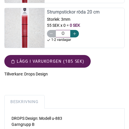
Strumpstickor röda 20 cm
Storlek:
3mm
55 SEK x 0
=
0 SEK
1-2 vardagar
LÄGG I VARUKORGEN (185 SEK)
Tillverkare:
Drops Design
BESKRIVNING
DROPS Design: Modell u-883
Garngrupp B