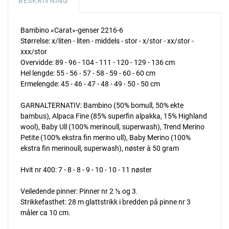
BESKRIVNING
Bambino «Carat»-genser 2216-6
Størrelse: x/liten - liten - middels - stor - x/stor - xx/stor -
xxx/stor
Overvidde: 89 - 96 - 104 - 111 - 120 - 129 - 136 cm
Hel lengde: 55 - 56 - 57 - 58 - 59 - 60 - 60 cm
Ermelengde: 45 - 46 - 47 - 48 - 49 - 50 - 50 cm
GARNALTERNATIV: Bambino (50% bomull, 50% ekte
bambus), Alpaca Fine (85% superfin alpakka, 15% Highland
wool), Baby Ull (100% merinoull, superwash), Trend Merino
Petite (100% ekstra fin merino ull), Baby Merino (100%
ekstra fin merinoull, superwash), nøster à 50 gram
Hvit nr 400: 7 - 8 - 8 - 9 - 10 - 10 - 11 nøster
Veiledende pinner: Pinner nr 2 ½ og 3.
Strikkefasthet: 28 m glattstrikk i bredden på pinne nr 3
måler ca 10 cm.