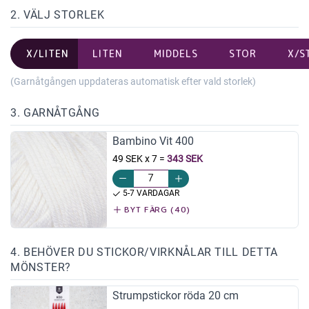
2. VÄLJ STORLEK
X/LITEN
LITEN
MIDDELS
STOR
X/S
(Garnåtgången uppdateras automatisk efter vald storlek)
3. GARNÅTGÅNG
Bambino Vit 400
49 SEK x 7
=
343 SEK
5-7 VARDAGAR
BYT FÄRG (40)
4. BEHÖVER DU STICKOR/VIRKNÅLAR TILL DETTA
MÖNSTER?
Strumpstickor röda 20 cm