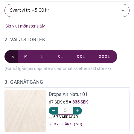
Skriv ut mönster själv
2. VÄLJ STORLEK
S
M
L
XL
XXL
XXXL
(Garnåtgången uppdateras automatisk efter vald storlek)
3. GARNÅTGÅNG
Drops Air Natur 01
67 SEK x 5
=
335 SEK
5-7 VARDAGAR
BYT FÄRG (60)