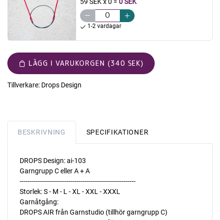
59 SEK x 0
=
0 SEK
1-2 vardagar
LÄGG I VARUKORGEN (340 SEK)
Tillverkare:
Drops Design
BESKRIVNING
SPECIFIKATIONER
DROPS Design: ai-103
Garngrupp C eller A + A
-----------------------------------------------------------
Storlek: S - M - L - XL - XXL - XXXL
Garnåtgång:
DROPS AIR från Garnstudio (tillhör garngrupp C)