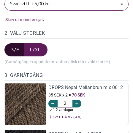
Skriv ut mönster själv
2. VÄLJ STORLEK
S/M
L/XL
(Garnåtgången uppdateras automatisk efter vald storlek)
3. GARNÅTGÅNG
DROPS Nepal Mellanbrun mix 0612
35 SEK x 2
=
70 SEK
1-2 vardagar
BYT FÄRG (46)