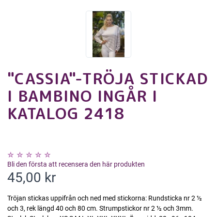
"CASSIA"-TRÖJA STICKAD
I BAMBINO INGÅR I
KATALOG 2418
Bli den första att recensera den här produkten
45,00 kr
Tröjan stickas uppifrån och ned med stickorna: Rundsticka nr 2 ½
och 3, rek längd 40 och 80 cm. Strumpstickor nr 2 ½ och 3mm.