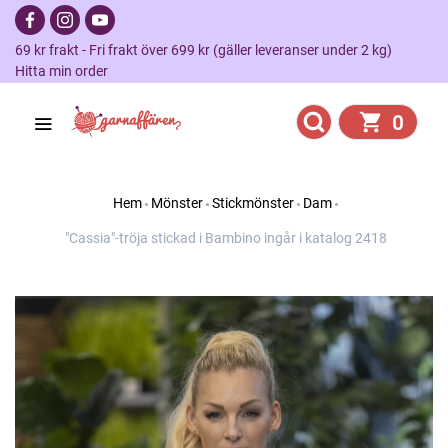
69 kr frakt - Fri frakt över 699 kr (gäller leveranser under 2 kg)
Hitta min order
0
Hem
Mönster
Stickmönster
Dam
"Cassia"-tröja stickad i Bambino ingår i katalog 2418