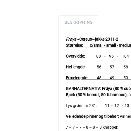
BESKRIVNING
Frøya
«Cereus»-jakke 2311-2
Størrelse: x/small - small - medium 
Overvidde:
88 - 96 - 104 
Hel lengde:
56 - 57 - 58 
Ermelengde:
48 - 49 - 50 
GARNALTERNATIV:
Frøya (80 % sup
Bjørk (50 % bomull, 50 % bambus), n
Lys grønn nr 231: 11 - 12 - 13 -
Veiledende pinner og tilbehør:
Pinner
7 – 7 – 7 – 8 – 8 – 8 knapper.