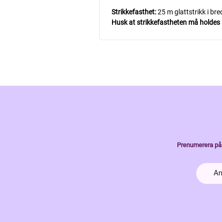
Strikkefasthet:
25 m glattstrikk i br
Husk at strikkefastheten må holdes hv
Prenumerera på 