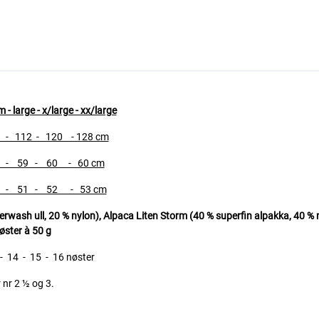
- large - x/large - xx/large
- 112 - 120 - 128 cm
- 59 - 60 - 60 cm
- 51 - 52 - 53 cm
erwash ull, 20 % nylon),
Alpaca Liten Storm (40 % superfin alpakka, 40 % me
øster à 50 g
 14 - 15 - 16 nøster
 nr 2 ½ og 3.