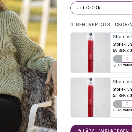
4. BEHÖVER DU STICKOR/
Strumpst
Storlek:
5
69 SEK x 0
1-2 vard
Strumpst
Storlek:
3
55 SEK x 0
1-2 vard
LÄGG I VARUKORGEN (