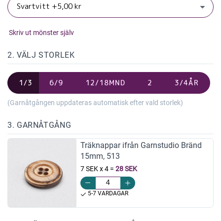
Skriv ut mönster själv
2. VÄLJ STORLEK
1/3
6/9
12/18MND
2
3/4ÅR
(Garnåtgången uppdateras automatisk efter vald storlek)
3. GARNÅTGÅNG
Träknappar ifrån Garnstudio Bränd
15mm, 513
7 SEK x 4
=
28 SEK
5-7 VARDAGAR