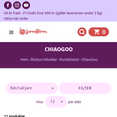
69 kr frakt - Fri frakt över 699 kr (gäller leveranser under 2 kg)
Hitta min order
0
CHIAOGOO
Hem
Stickor/virknålar
Rundstickor
ChiaoGoo
FILTER
Visa
per sida
11 produkter