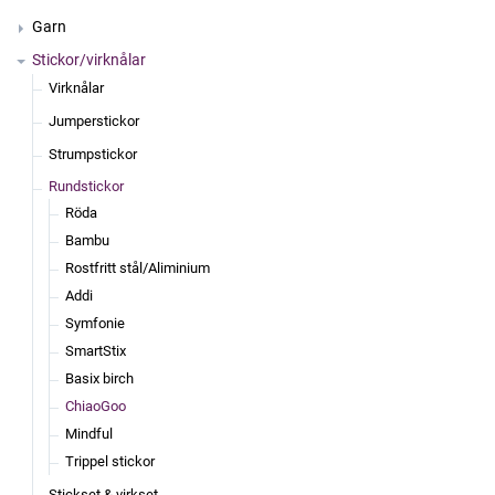
Garn
Stickor/virknålar
Virknålar
Jumperstickor
Strumpstickor
Rundstickor
Röda
Bambu
Rostfritt stål/Aliminium
Addi
Symfonie
SmartStix
Basix birch
ChiaoGoo
Mindful
Trippel stickor
Stickset & virkset