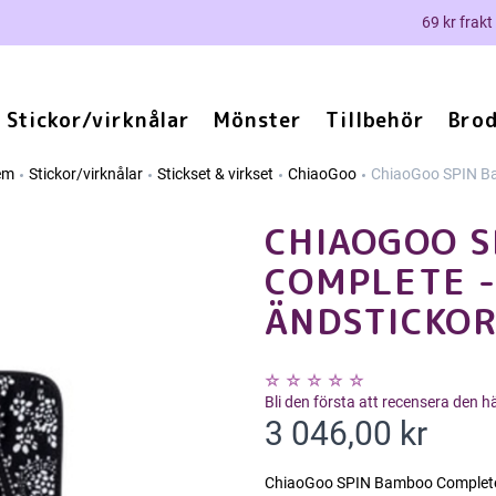
69 kr frakt
Stickor/virknålar
Mönster
Tillbehör
Brod
em
Stickor/virknålar
Stickset & virkset
ChiaoGoo
ChiaoGoo SPIN Ba
CHIAOGOO S
COMPLETE -
ÄNDSTICKOR 
Bli den första att recensera den 
3 046,00 kr
ChiaoGoo SPIN Bamboo Complete s