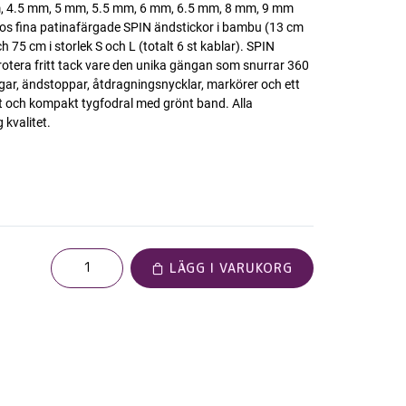
, 4.5 mm, 5 mm, 5.5 mm, 6 mm, 6.5 mm, 8 mm, 9 mm
os fina patinafärgade SPIN ändstickor i bambu (13 cm
h 75 cm i storlek S och L (totalt 6 st kablar). SPIN
 rotera fritt tack vare den unika gängan som snurrar 360
ngar, ändstoppar, åtdragningsnycklar, markörer och ett
gt och kompakt tygfodral med grönt band. Alla
g kvalitet.
LÄGG I VARUKORG