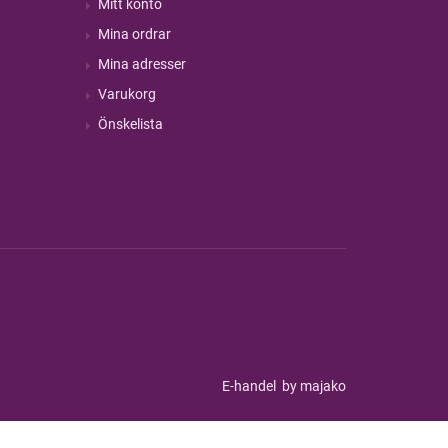
Mitt konto
Mina ordrar
Mina adresser
Varukorg
Önskelista
E-handel
by majako