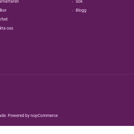
rnaffären
Sök
lkor
Blogg
rhet
kta oss
rade. Powered by
nopCommerce