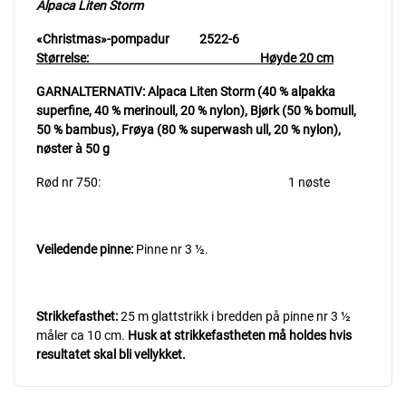
Alpaca Liten Storm
«Christmas»-pompadur 2522-6
Størrelse: Høyde 20 cm
GARNALTERNATIV: Alpaca Liten Storm (40 % alpakka
superfine, 40 % merinoull, 20 % nylon),
Bjørk (50 % bomull,
50 % bambus), Frøya (80 % superwash ull, 20 % nylon),
nøster à 50 g
Rød nr 750: 1 nøste
Veiledende pinne:
Pinne nr 3 ½.
Strikkefasthet:
25 m glattstrikk i bredden på pinne nr 3 ½
måler ca 10 cm.
Husk at strikkefastheten må holdes hvis
resultatet skal bli vellykket.