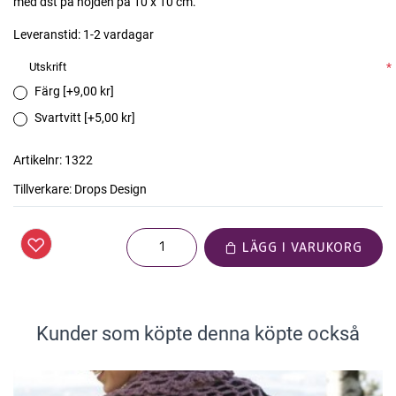
med dst på höjden på 10 x 10 cm.
Leveranstid:
1-2 vardagar
Utskrift
*
Färg [+9,00 kr]
Svartvitt [+5,00 kr]
Artikelnr:
1322
Tillverkare:
Drops Design
LÄGG I VARUKORG
Kunder som köpte denna köpte också