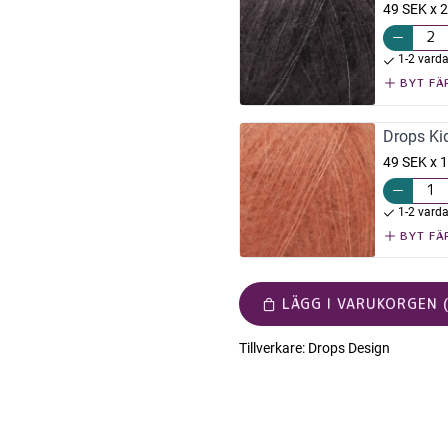
49 SEK x 2
1-2 vard
BYT FÄ
Drops Kid
49 SEK x 1
1-2 vard
BYT FÄ
LÄGG I VARUKORGEN (
Tillverkare:
Drops Design