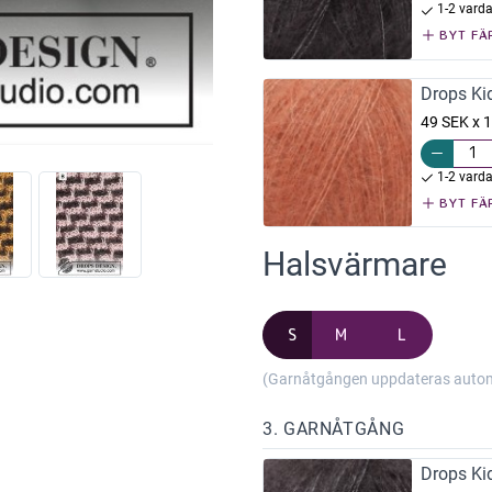
1-2 vard
BYT FÄ
Drops Kid
49 SEK x 1
1-2 vard
BYT FÄ
Halsvärmare
S
M
L
(Garnåtgången uppdateras automat
3. GARNÅTGÅNG
Drops Kid