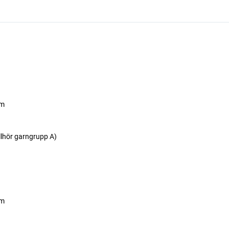
cm
llhör garngrupp A)
cm