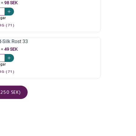
=
98 SEK
agar
RG (71)
-Silk Rost 33
=
49 SEK
agar
RG (71)
250 SEK)