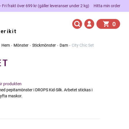
 - Fri frakt över 699 kr (gäller leveranser under 2 kg)
Hitta min order
0
erikit
Hem
Mönster
Stickmönster
Dam
City Chic Set
ET
här produkten
d pepitamönster i DROPS Kid-Silk. Arbetet stickas i
lyfta maskor.