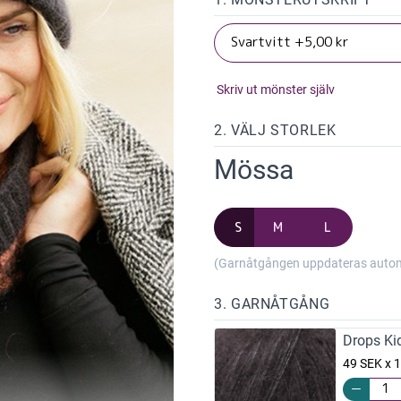
Skriv ut mönster själv
2. VÄLJ STORLEK
Mössa
S
M
L
(Garnåtgången uppdateras automat
3. GARNÅTGÅNG
Drops Kid
49 SEK x 1