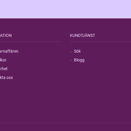
ATION
KUNDTJÄNST
rnaffären
Sök
lkor
Blogg
rhet
kta oss