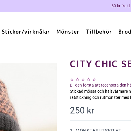
69 kr frakt
Stickor/virknålar
Mönster
Tillbehör
Brod
CITY CHIC S
Bli den första att recensera den 
Stickad mössa och halsvärmare me
rätstickning och rutmönster med 
250 kr
1. MÖNSTERUTSKRIFT