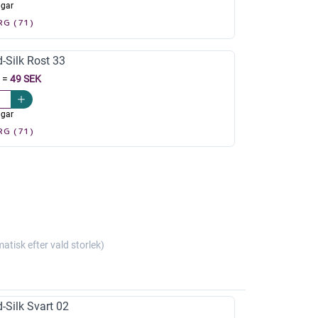
agar
RG (71)
-Silk Rost 33
=
49 SEK
agar
RG (71)
isk efter vald storlek)
-Silk Svart 02