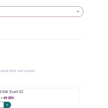
isk efter vald storlek)
-Silk Svart 02
=
49 SEK