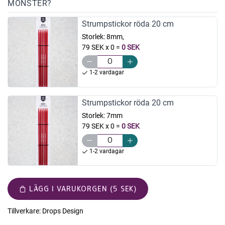
MÖNSTER?
Strumpstickor röda 20 cm
Storlek:
8mm,
79 SEK x 0
=
0 SEK
1-2 vardagar
Strumpstickor röda 20 cm
Storlek:
7mm
79 SEK x 0
=
0 SEK
1-2 vardagar
LÄGG I VARUKORGEN (5 SEK)
Tillverkare:
Drops Design