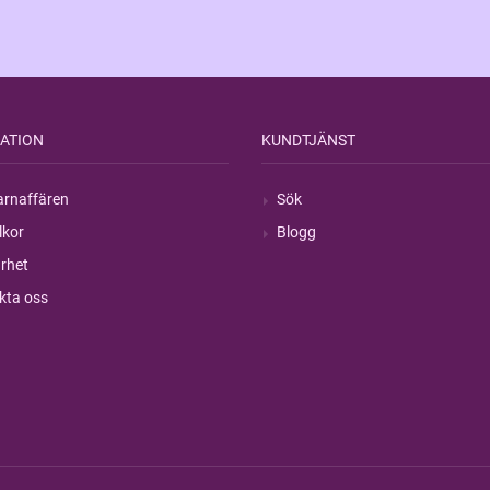
ATION
KUNDTJÄNST
rnaffären
Sök
lkor
Blogg
rhet
kta oss