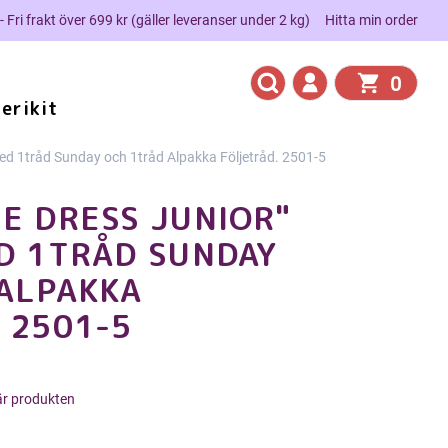
 - Fri frakt över 699 kr (gäller leveranser under 2 kg)
Hitta min order
0
erikit
 1tråd Sunday och 1tråd Alpakka Följetråd. 2501-5
E DRESS JUNIOR"
D 1TRÅD SUNDAY
ALPAKKA
 2501-5
här produkten