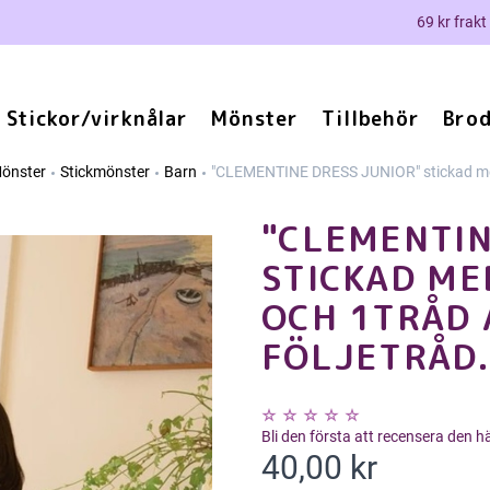
69 kr frakt
Stickor/virknålar
Mönster
Tillbehör
Brod
önster
Stickmönster
Barn
"CLEMENTINE DRESS JUNIOR" stickad med
"CLEMENTIN
STICKAD ME
OCH 1TRÅD 
FÖLJETRÅD.
Bli den första att recensera den 
40,00 kr