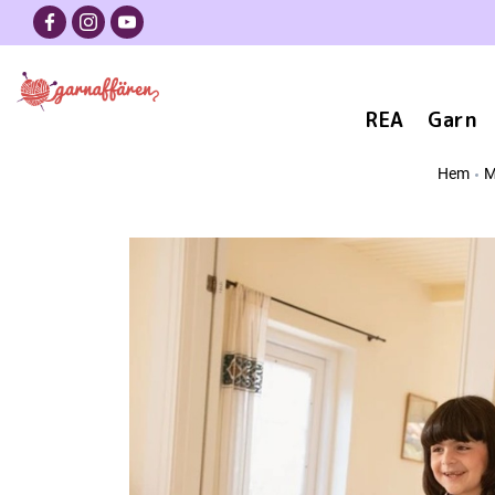
REA
Garn
Hem
M