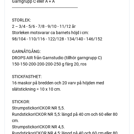
Garngrupp C eller A + A
-------------------------------------------------------
STORLEK:
2 – 3/4 - 5/6 - 7/8 - 9/10 - 11/12 år
Storleken motsvarar ca barnets höjd i cm:
98/104 - 110/116 - 122/128 - 134/140 - 146/152
GARNÅTGÅNG:
DROPS AIR från Garnstudio (tillhör garngrupp C)
150-150-200-200-200-250 g färg 20, ros
STICKFASTHET:
16 maskor på bredden och 20 varv på höjden med
slätstickning = 10 x 10 cm.
STICKOR:
StrumpstickorICKOR NR 5,5.
RundstickorICKOR NR 5,5: längd på 40 cm och 60 eller 80
cm.
StrumpstickorICKOR NR 4,5.
RundstickorICKOR NR 4,5: längd på 40 och 60 cm eller 80