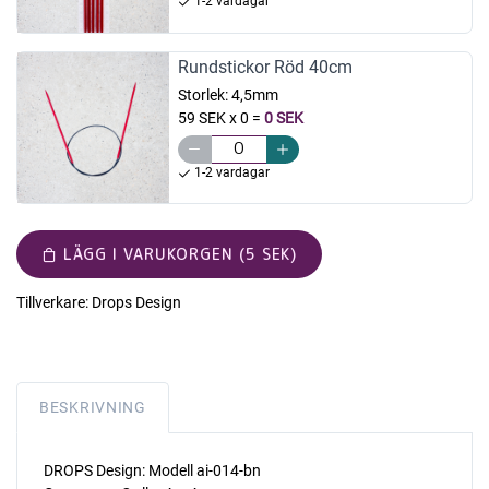
1-2 vardagar
Rundstickor Röd 40cm
Storlek:
4,5mm
59 SEK x 0
=
0 SEK
1-2 vardagar
LÄGG I VARUKORGEN (5 SEK)
Tillverkare:
Drops Design
BESKRIVNING
DROPS Design: Modell ai-014-bn