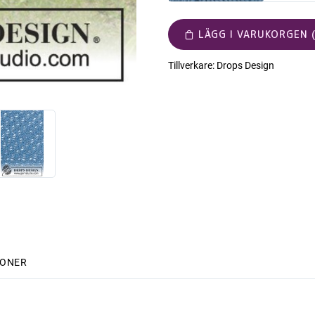
LÄGG I VARUKORGEN (
Tillverkare:
Drops Design
IONER