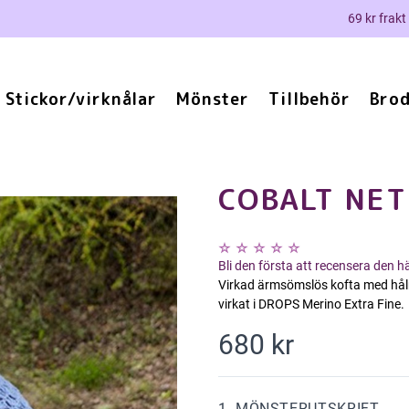
69 kr frakt
Stickor/virknålar
Mönster
Tillbehör
Brod
COBALT NET
Bli den första att recensera den 
Virkad ärmsömslös kofta med hålm
virkat i DROPS Merino Extra Fine.
680 kr
1. MÖNSTERUTSKRIFT