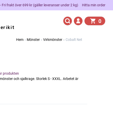
 - Fri frakt över 699 kr (gäller leveranser under 2 kg)
Hitta min order
0
erikit
Hem
Mönster
Virkmönster
Cobalt Net
här produkten
önster och sjalkrage. Storlek S - XXXL. Arbetet är