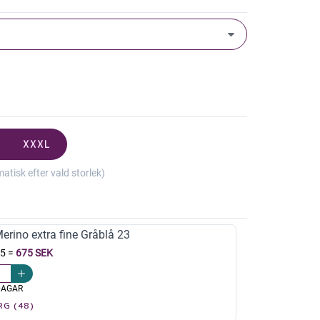
XXXL
isk efter vald storlek)
rino extra fine Gråblå 23
15
=
675 SEK
DAGAR
RG (48)