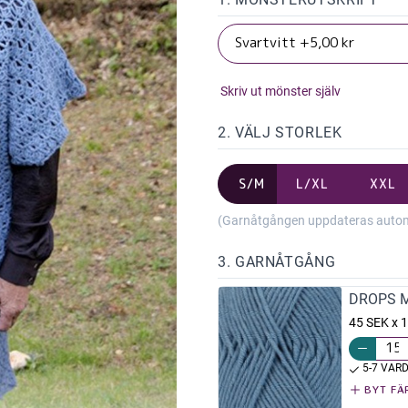
Skriv ut mönster själv
2. VÄLJ STORLEK
S/M
L/XL
XXL
(Garnåtgången uppdateras automat
3. GARNÅTGÅNG
DROPS Me
45 SEK x 
5-7 VAR
BYT FÄ