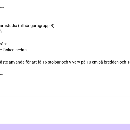
----
studio (tillhör garngrupp B)
å
rån:
se länken nedan.
måste använda för att få 16 stolpar och 9 varv på 10 cm på bredden och 
---