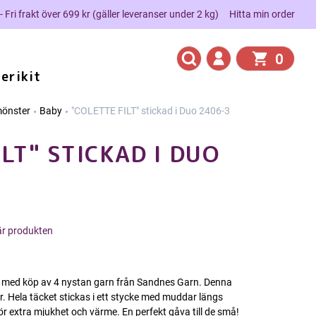
 - Fri frakt över 699 kr (gäller leveranser under 2 kg)
Hitta min order
0
erikit
mönster
Baby
"COLETTE FILT" stickad i Duo 2406-3
LT" STICKAD I DUO
här produkten
s med köp av 4 nystan garn från Sandnes Garn. Denna
r. Hela täcket stickas i ett stycke med muddar längs
ör extra mjukhet och värme. En perfekt gåva till de små!