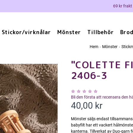
69 kr frakt
Stickor/virknålar
Mönster
Tillbehör
Brod
Hem
Mönster
Stick
"COLETTE FI
2406-3
Bli den första att recensera den 
40,00 kr
Mönster säljs endast tillsamman
babyfilt har ett vackert hålmönste
kanterna. Tillverkat av Duo-garn f