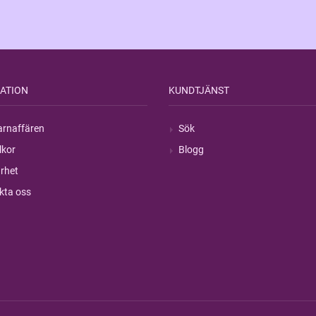
ATION
KUNDTJÄNST
rnaffären
Sök
lkor
Blogg
rhet
kta oss