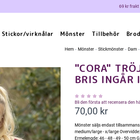
69 kr frakt
Stickor/virknålar
Mönster
Tillbehör
Brod
Hem
Mönster
Stickmönster
Dam
"CORA" TRÖJ
BRIS INGÅR 
Bli den första att recensera den 
70,00 kr
Mönster säljs endast tillsammans m
medium/large - x/large Overvidde: 
Ermelengde: 46 - 48 - 49 - 50 cm 