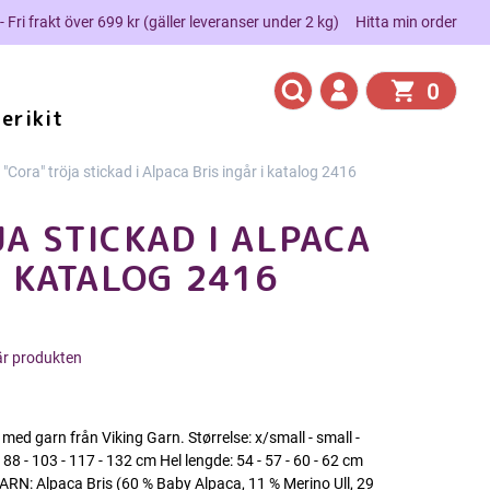
 - Fri frakt över 699 kr (gäller leveranser under 2 kg)
Hitta min order
0
erikit
"Cora" tröja stickad i Alpaca Bris ingår i katalog 2416
A STICKAD I ALPACA
I KATALOG 2416
här produkten
ed garn från Viking Garn. Størrelse: x/small - small -
88 - 103 - 117 - 132 cm Hel lengde: 54 - 57 - 60 - 62 cm
GARN: Alpaca Bris (60 % Baby Alpaca, 11 % Merino Ull, 29