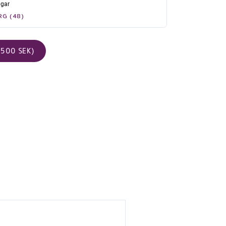
agar
RG (48)
500 SEK)