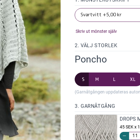
Skriv ut mönster själv
2. VÄLJ STORLEK
Poncho
S
M
L
XL
(Garnåtgången uppdateras automat
3. GARNÅTGÅNG
DROPS Me
45 SEK x 