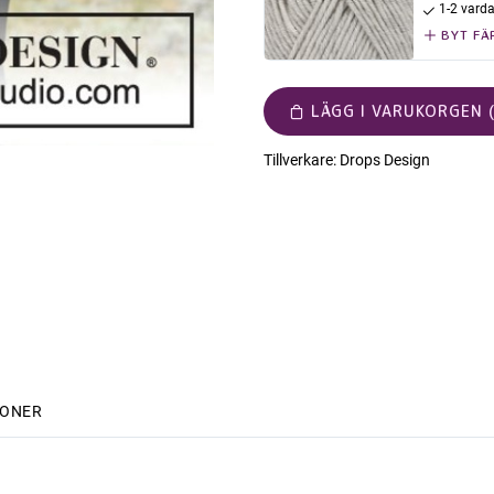
1-2 vard
BYT FÄ
LÄGG I VARUKORGEN (
Tillverkare:
Drops Design
IONER