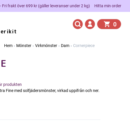
 - Fri frakt över 699 kr (gäller leveranser under 2 kg)
Hitta min order
0
erikit
Hem
Mönster
Virkmönster
Dam
Cornerpiece
CE
här produkten
ra Fine med solfjädersmönster, virkad uppifrån och ner.