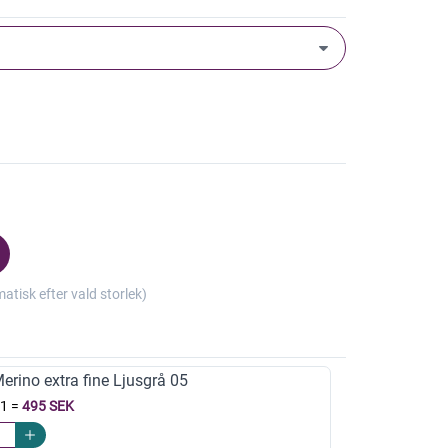
isk efter vald storlek)
rino extra fine Ljusgrå 05
11
=
495 SEK