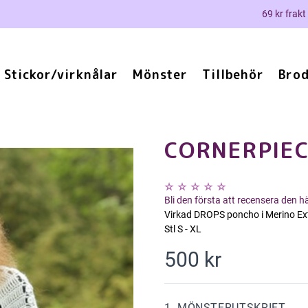
69 kr frakt
Stickor/virknålar
Mönster
Tillbehör
Brod
CORNERPIE
Bli den första att recensera den 
Virkad DROPS poncho i Merino Ext
Stl S - XL
500 kr
1. MÖNSTERUTSKRIFT