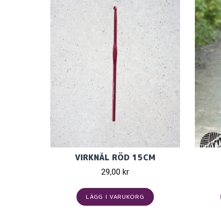
VIRKNÅL RÖD 15CM
29,00 kr
LÄGG I VARUKORG