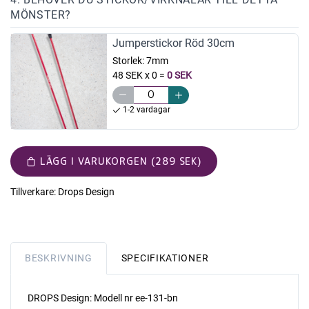
MÖNSTER?
Jumperstickor Röd 30cm
Storlek:
7mm
48 SEK x 0
=
0 SEK
1-2 vardagar
LÄGG I VARUKORGEN (289 SEK)
Tillverkare:
Drops Design
BESKRIVNING
SPECIFIKATIONER
DROPS Design: Modell nr ee-131-bn