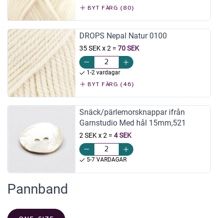
BYT FÄRG (80)
DROPS Nepal Natur 0100
35 SEK x 2
=
70 SEK
1-2 vardagar
BYT FÄRG (46)
Snäck/pärlemorsknappar ifrån
Garnstudio Med hål 15mm,521
2 SEK x 2
=
4 SEK
5-7 VARDAGAR
Pannband