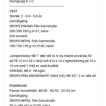
Garngrupp E + C
----------------------------------------------------------
VÄST:
Storlek: 2 - 3/4 - 5/6 år.
Garnåtgång:
DROPS ESKIMO från Garnstudio
300-350-350 g nr 01, natur
Och använd:
DROPS NEPAL från Garnstudio
100-150-150 g i nr 0100, natur
Jumperstickor NR 7  eller det st.nr du måste använda för
att få 12 m x 24 v rätst och 8 m x 14 v öglestickning på 10 x
10 cm med 1 tråd av varje kvalitet.
VIRKNÅL NR 6 - till öglor.
DROPS PÄRLEMORKNAPP, Välvd (vit), NR 521: 2 st i alla stl.
PANNBAND:
Passar huvudmått: 48/50 - 50/52 - 52/53 cm.
Garnåtgång:
DROPS NEPAL från Garnstudio
50 g i alla stl i nr 0100, natur