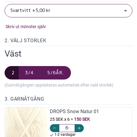
Skriv ut mönster själv
2. VÄLJ STORLEK
Väst
2
3/4
5/6ÅR.
(Garnåtgången uppdateras automatisk efter vald storlek)
3. GARNÅTGÅNG
DROPS Snow Natur 01
25 SEK x 6
=
150 SEK
1-2 vardagar