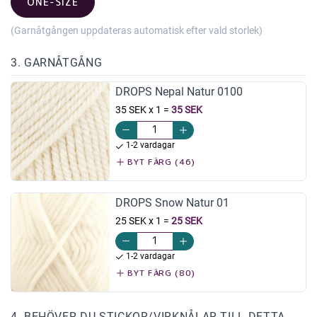
ONE-SIZE
(Garnåtgången uppdateras automatisk efter vald storlek)
3. GARNÅTGÅNG
DROPS Nepal Natur 0100
35 SEK x 1
=
35 SEK
1-2 vardagar
BYT FÄRG (46)
DROPS Snow Natur 01
25 SEK x 1
=
25 SEK
1-2 vardagar
BYT FÄRG (80)
4. BEHÖVER DU STICKOR/VIRKNÅLAR TILL DETTA