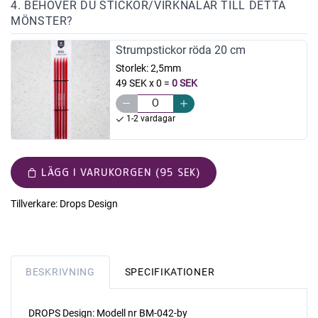
4. BEHÖVER DU STICKOR/VIRKNÅLAR TILL DETTA
MÖNSTER?
Strumpstickor röda 20 cm
Storlek:
2,5mm
49 SEK x 0
=
0 SEK
1-2 vardagar
LÄGG I VARUKORGEN (95 SEK)
Tillverkare:
Drops Design
BESKRIVNING
SPECIFIKATIONER
DROPS Design: Modell nr BM-042-by