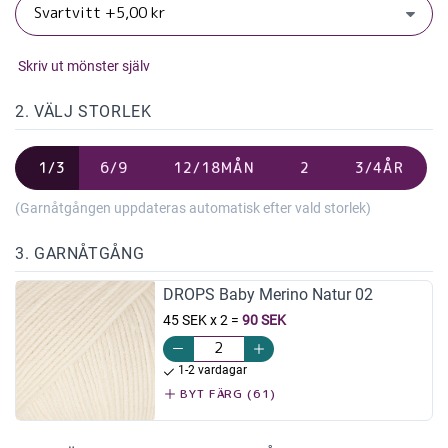
Skriv ut mönster själv
2. VÄLJ STORLEK
1/3
6/9
12/18MÅN
2
3/4ÅR
(Garnåtgången uppdateras automatisk efter vald storlek)
3. GARNÅTGÅNG
DROPS Baby Merino Natur 02
45 SEK x 2
=
90 SEK
1-2 vardagar
BYT FÄRG (61)